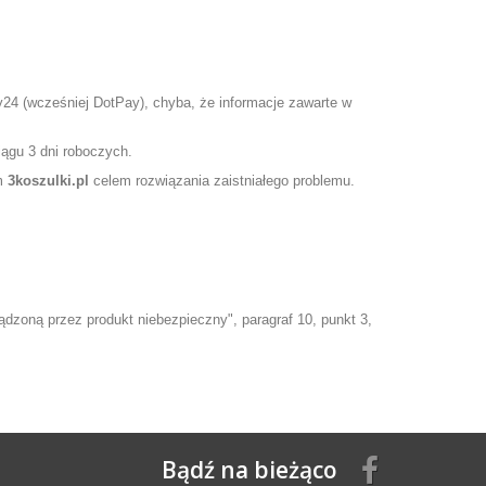
24 (wcześniej DotPay), chyba, że informacje zawarte w
iągu 3 dni roboczych.
em
3koszulki.pl
celem rozwiązania zaistniałego problemu.
zoną przez produkt niebezpieczny", paragraf 10, punkt 3,
Bądź na bieżąco