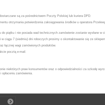
ostarczane są za pośrednictwem Poczty Polskiej lub kuriera DPD.
entu otrzymania potwierdzenia zaksięgowania środków u operatora Przelewy
u do piątku i nie posiada wad technicznych zamówienie zostanie wysłane w c
ń w ciągu 7 (siedmiu) dni roboczych prosimy o skontaktowanie się ze sklep
raz łącznej wagi zamówionych produktów.
kcie pocztą e-mail.
nie niektórych praw konsumentów oraz o odpowiedzialności za szkodę wyrząd
 i opłaceniu zamówienia.