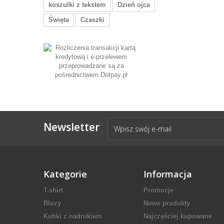
koszulki z tekstem
Dzień ojca
Święta
Czaszki
Newsletter
Kategorie
Informacja
T-shirt
Promocje
Bluzy
Nowe produkty
Kubki z nadrukiem
Najczęściej kupowane