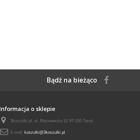
Bądź na bieżąco
Informacja o sklepie
3koszulki.pl, ul. Mazowiecka 52 87-100 Toruń
E-mail:
koszulki@3koszulki.pl