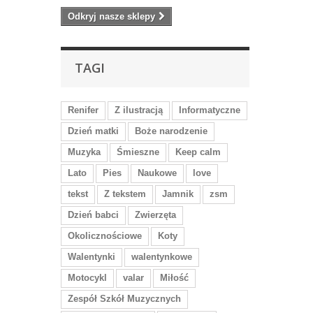
Odkryj nasze sklepy
TAGI
Renifer
Z ilustracją
Informatyczne
Dzień matki
Boże narodzenie
Muzyka
Śmieszne
Keep calm
Lato
Pies
Naukowe
love
tekst
Z tekstem
Jamnik
zsm
Dzień babci
Zwierzęta
Okolicznościowe
Koty
Walentynki
walentynkowe
Motocykl
valar
Miłość
Zespół Szkół Muzycznych