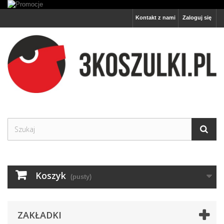
Kontakt z nami
Zaloguj się
Koszyk
(pusty)
ZAKŁADKI