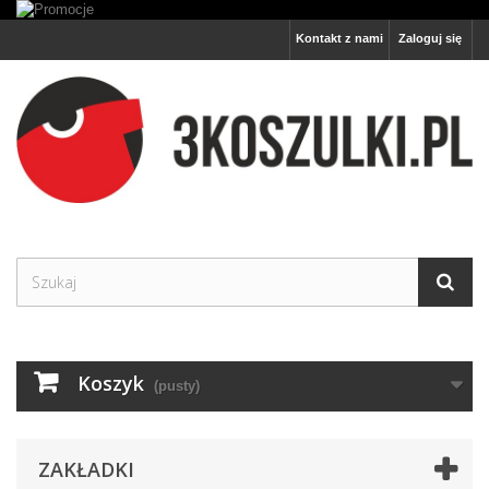
Kontakt z nami
Zaloguj się
Koszyk
(pusty)
ZAKŁADKI