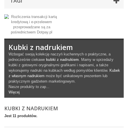
TAGI
Kubki z nadrukiem
Wzbogać swoją kolekcję naczyń kuchennych o praktyczne, a
jednocześnie ciekawe
kubki z nadrukiem
. Mamy w sprzedaży
kubki z gotowymi oryginalnymi grafikami i napisami, a także
wykonujemy nadruki na kubkach według pomysłów klientów.
Kubek
z własnym nadrukiem
może być unikatowym prezentem lub
praktycznym gadżetem marketingowym.
Nasze produkty to zap...
Więcej
KUBKI Z NADRUKIEM
Jest 11 produktów.