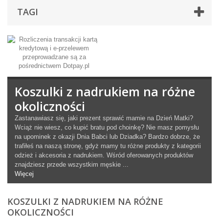
TAGI
Koszulki z nadrukiem na różne
okoliczności
Zastanawiasz się, jaki prezent sprawić mamie na Dzień Matki?
Wciąż nie wiesz, co kupić bratu pod choinkę? Nie masz pomysłu
na upominek z okazji Dnia Babci lub Dziadka? Bardzo dobrze, że
trafiłeś na naszą stronę, gdyż mamy tu różne produkty z kategorii
odzież i akcesoria z nadrukiem. Wśród oferowanych produktów
znajdziesz przede wszystkim męskie ...
Więcej
KOSZULKI Z NADRUKIEM NA RÓŻNE
OKOLICZNOŚCI