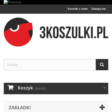
Kontakt z nami
Zaloguj się
Koszyk
(pusty)
ZAKŁADKI