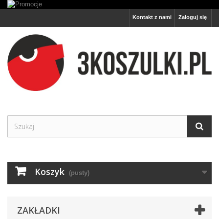
Kontakt z nami
Zaloguj się
Koszyk
(pusty)
ZAKŁADKI