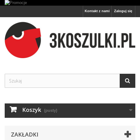
Kontakt z nami
Zaloguj się
Koszyk
(pusty)
ZAKŁADKI