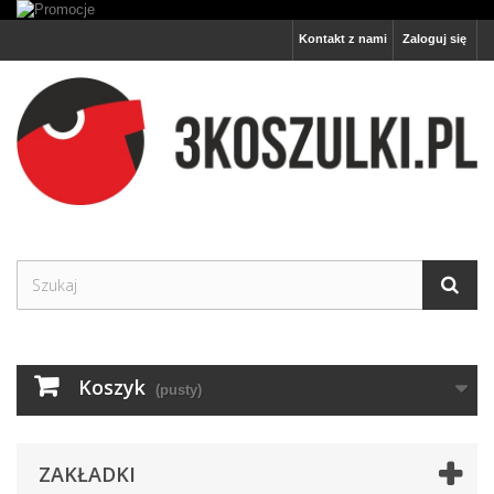
Kontakt z nami
Zaloguj się
Koszyk
(pusty)
ZAKŁADKI