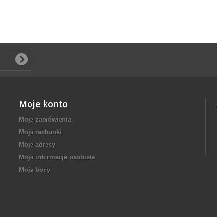
Moje konto
Moje zamówienia
Moje rachunki
Moje adresy
Moje informacje osobiste
Moje bony