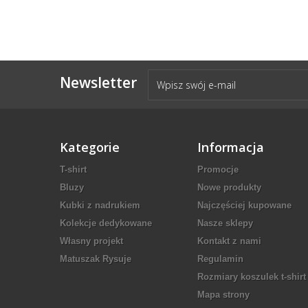
Newsletter
Kategorie
Informacja
T-shirt
Promocje
Bluzy
Nowe produkty
Kubki z nadrukiem
Najczęściej kupowane
Kolekcje dedykowane
Nasze sklepy
Własny projekt
Kontakt z nami
Matuszak Rysuje
Regulamin
Rozmiary koszulek t-shirt
Mapa strony