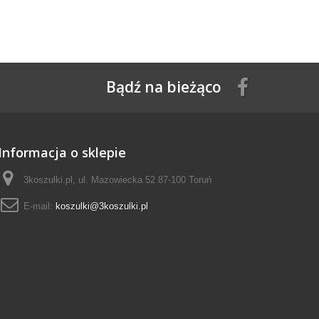
Bądź na bieżąco
Informacja o sklepie
3koszulki.pl, ul. Mazowiecka 52 87-100 Toruń
E-mail:
koszulki@3koszulki.pl