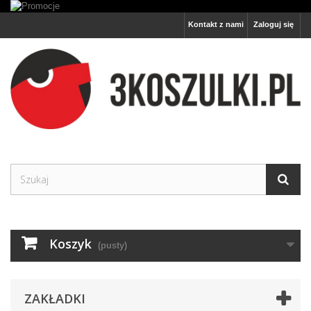
Kontakt z nami
Zaloguj się
Koszyk
(pusty)
ZAKŁADKI