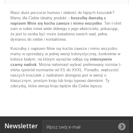
Masz duże poczucie humoru i słabość do fajnych koszulek?
Mamy dla Ciebie idealny produkt –
koszulkę damską z
napisem Mnie się kocha zawsze i mimo wszystko
. Ten t-shirt
sam w sobie mówi wiele dobrego o jego właścicielu, pokazując,
że jest to osoba być może świadoma swoich wad, pełna
dystansu do siebie i kontaktowa.
Koszulkę z napisem Mnie się kocha zawsze i mimo wszystko
mamy w sprzedaży w jednej wersji kolorystycznej, konkretnie w
kolorze białym, na którym wyraźnie odbija się
intensywnie
czarny nadruk
. Można natomiast wybrać preferowany rozmiar t-
shirta spośród rozmiarów od XS do XXXL. Ponadto, większość
naszych koszulek z nadrukiem dostępna jest w wersji o
klasycznym, prostym kroju lub kroju typowo damskim. Ty
zdecyduj, która wersja kroju będzie dla Ciebie lepsza.
Newsletter