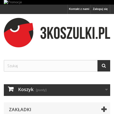
Kontakt z nami
Zaloguj się
Koszyk
(pusty)
ZAKŁADKI