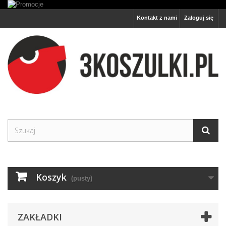
Kontakt z nami
Zaloguj się
Koszyk
(pusty)
ZAKŁADKI