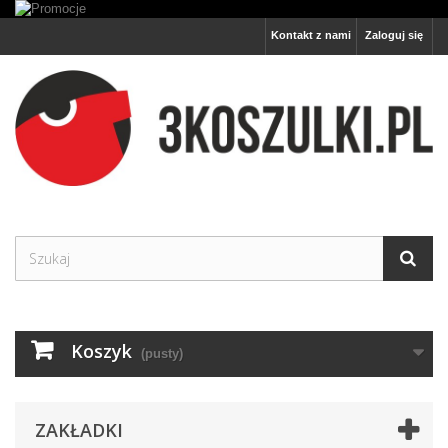
Kontakt z nami
Zaloguj się
Koszyk
(pusty)
ZAKŁADKI