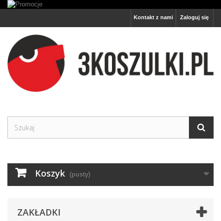
Kontakt z nami
Zaloguj się
Koszyk
(pusty)
ZAKŁADKI