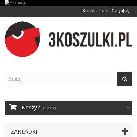
Kontakt z nami
Zaloguj się
Koszyk
(pusty)
ZAKŁADKI