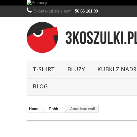
Skontaktuj się z nami:
56 66 101 99
T-SHIRT
BLUZY
KUBKI Z NAD
BLOG
Home
T-shirt
American wolf