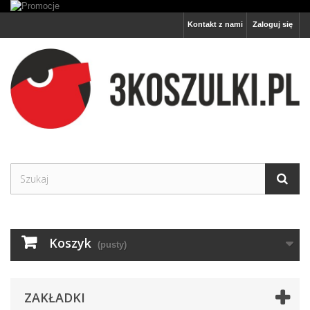
Kontakt z nami
Zaloguj się
Koszyk
(pusty)
ZAKŁADKI