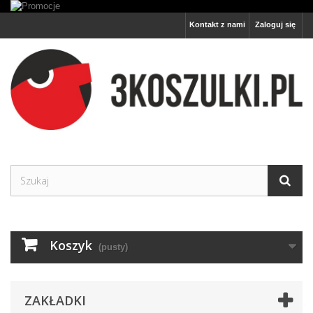
Kontakt z nami
Zaloguj się
Koszyk
(pusty)
ZAKŁADKI