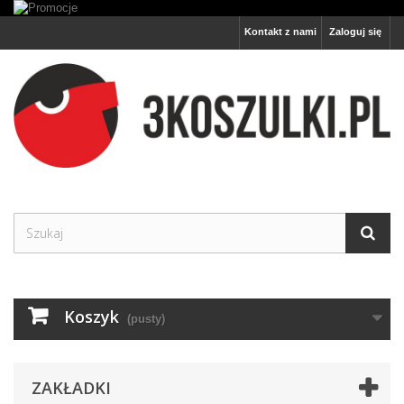
Kontakt z nami
Zaloguj się
Koszyk
(pusty)
ZAKŁADKI