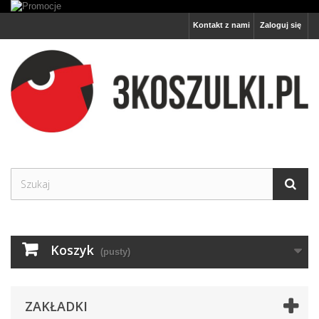
Kontakt z nami
Zaloguj się
Koszyk
(pusty)
ZAKŁADKI