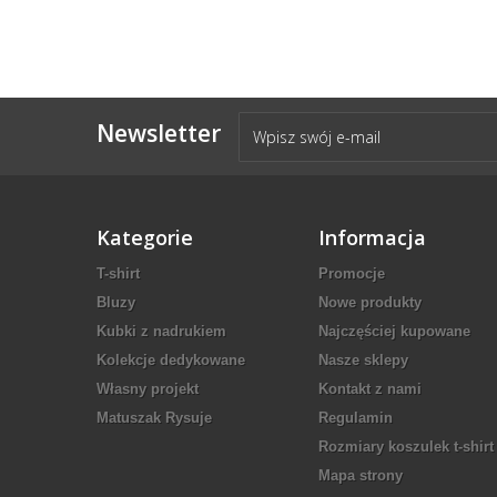
Newsletter
Kategorie
Informacja
T-shirt
Promocje
Bluzy
Nowe produkty
Kubki z nadrukiem
Najczęściej kupowane
Kolekcje dedykowane
Nasze sklepy
Własny projekt
Kontakt z nami
Matuszak Rysuje
Regulamin
Rozmiary koszulek t-shirt
Mapa strony