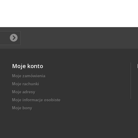
Moje konto
Moje zamówienia
Moje rachunki
Moje adresy
Moje informacje osobiste
Moje bony