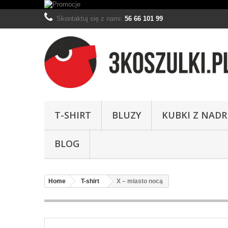
Skontaktuj się z nami:
56 66 101 99
T-SHIRT
BLUZY
KUBKI Z NAD
BLOG
Home
T-shirt
X – miasto nocą