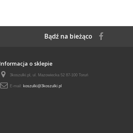
Bądź na bieżąco
Informacja o sklepie
3koszulki.pl, ul. Mazowiecka 52 87-100 Toruń
E-mail:
koszulki@3koszulki.pl