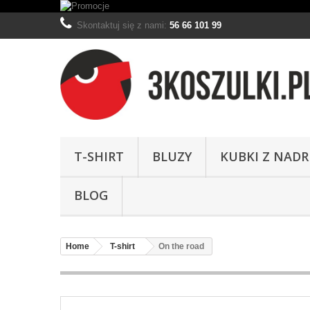
Skontaktuj się z nami:
56 66 101 99
T-SHIRT
BLUZY
KUBKI Z NAD
BLOG
Home
T-shirt
On the road