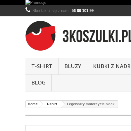
Skontaktuj się z nami:
56 66 101 99
T-SHIRT
BLUZY
KUBKI Z NAD
BLOG
Home
T-shirt
Legendary motorcycle black