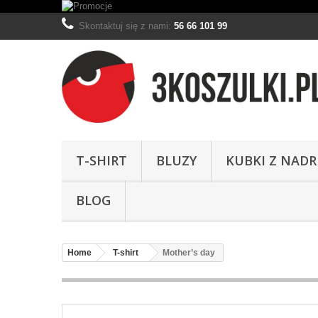
Skontaktuj się z nami:
56 66 101 99
T-SHIRT
BLUZY
KUBKI Z NAD
BLOG
Home
T-shirt
Mother’s day