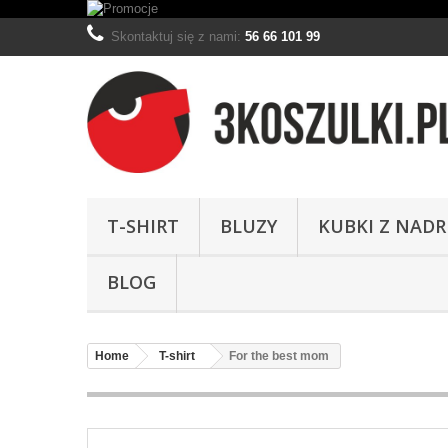
Skontaktuj się z nami:
56 66 101 99
T-SHIRT
BLUZY
KUBKI Z NAD
BLOG
Home
T-shirt
For the best mom