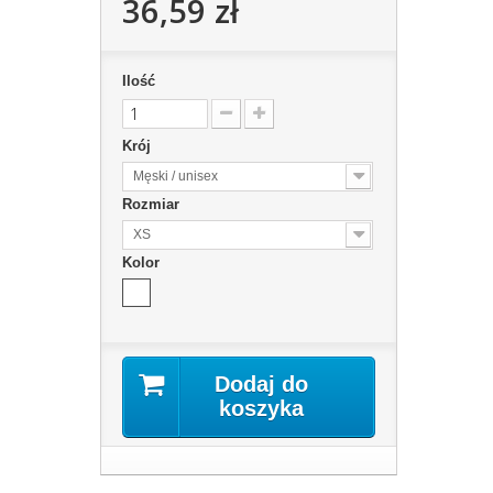
36,59 zł
Ilość
Krój
Męski / unisex
Rozmiar
XS
Kolor
Dodaj do
koszyka