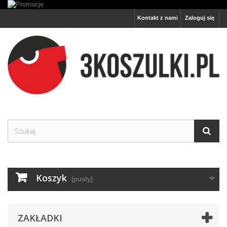
Kontakt z nami
Zaloguj się
Koszyk
(pusty)
ZAKŁADKI