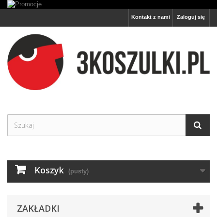
Kontakt z nami
Zaloguj się
Koszyk
(pusty)
ZAKŁADKI