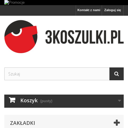
Kontakt z nami
Zaloguj się
Koszyk
(pusty)
ZAKŁADKI