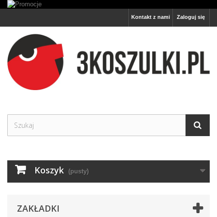
Kontakt z nami
Zaloguj się
Koszyk
(pusty)
ZAKŁADKI