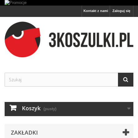
Kontakt z nami
Zaloguj się
Koszyk
(pusty)
ZAKŁADKI