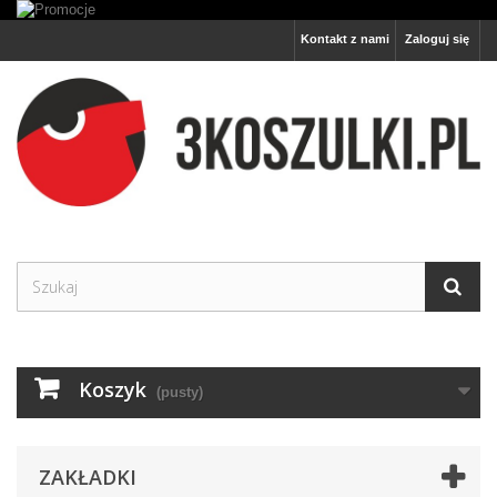
Kontakt z nami
Zaloguj się
Koszyk
(pusty)
ZAKŁADKI