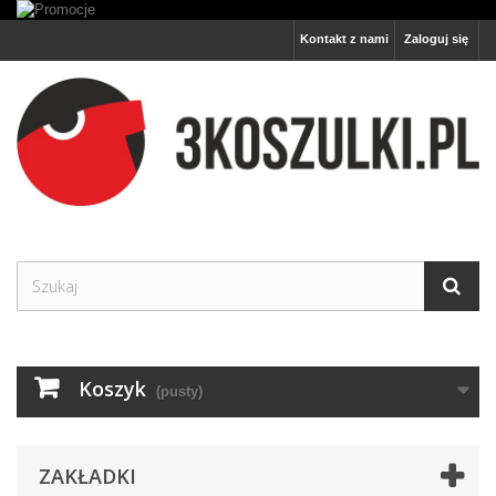
Kontakt z nami
Zaloguj się
Koszyk
(pusty)
ZAKŁADKI