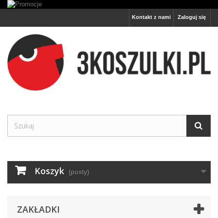
Kontakt z nami
Zaloguj się
Koszyk
(pusty)
ZAKŁADKI