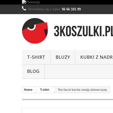
Skontaktuj się z nami:
56 66 101 99
T-SHIRT
BLUZY
KUBKI Z NAD
BLOG
Home
T-shirt
Ten facet kocha swoją dziewczynę