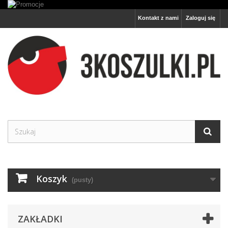
Kontakt z nami
Zaloguj się
Koszyk
(pusty)
ZAKŁADKI