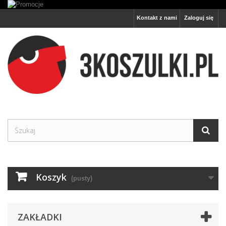
Kontakt z nami
Zaloguj się
Koszyk
(pusty)
ZAKŁADKI