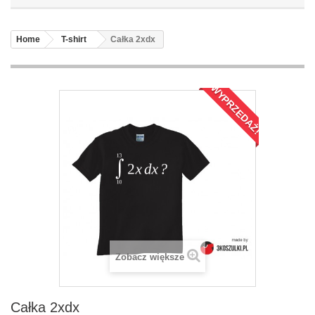
Home
T-shirt
Całka 2xdx
WYPRZEDAŻ!
Zobacz większe
Całka 2xdx