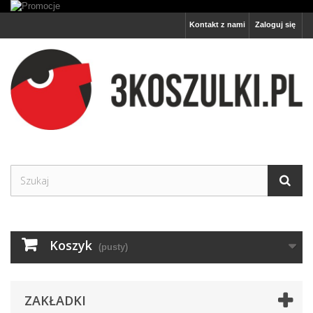
Kontakt z nami
Zaloguj się
Koszyk
(pusty)
ZAKŁADKI