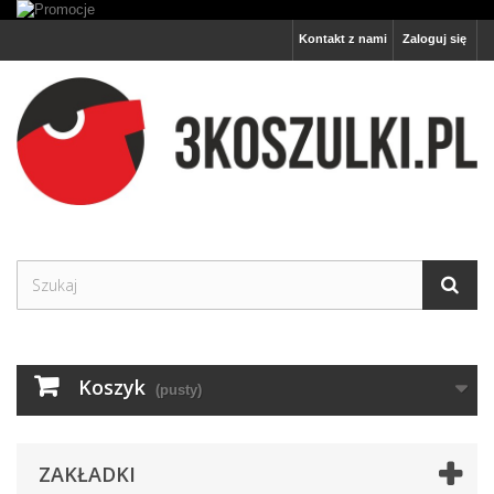
Kontakt z nami
Zaloguj się
Koszyk
(pusty)
ZAKŁADKI