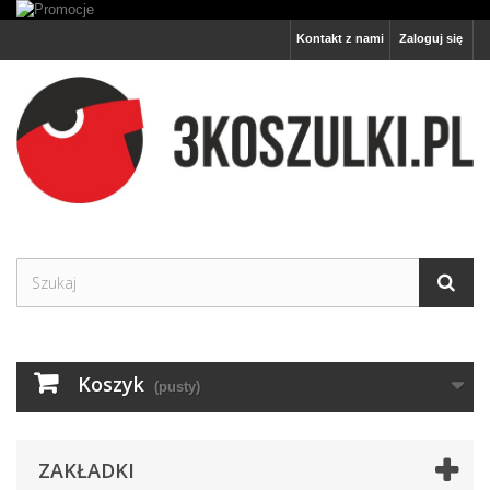
Kontakt z nami
Zaloguj się
Koszyk
(pusty)
ZAKŁADKI