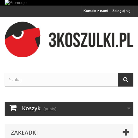
Kontakt z nami
Zaloguj się
Koszyk
(pusty)
ZAKŁADKI