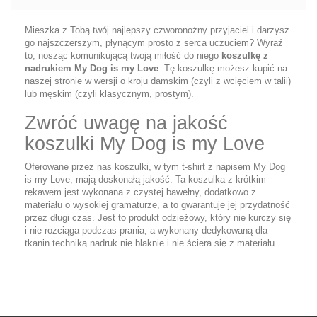
Mieszka z Tobą twój najlepszy czworonożny przyjaciel i darzysz
go najszczerszym, płynącym prosto z serca uczuciem? Wyraź
to, nosząc komunikującą twoją miłość do niego
koszulkę z
nadrukiem My Dog is my Love
. Tę koszulkę możesz kupić na
naszej stronie w wersji o kroju damskim (czyli z wcięciem w talii)
lub męskim (czyli klasycznym, prostym).
Zwróć uwagę na jakość
koszulki My Dog is my Love
Oferowane przez nas koszulki, w tym t-shirt z napisem My Dog
is my Love, mają doskonałą jakość. Ta koszulka z krótkim
rękawem jest wykonana z czystej bawełny, dodatkowo z
materiału o wysokiej gramaturze, a to gwarantuje jej przydatność
przez długi czas. Jest to produkt odzieżowy, który nie kurczy się
i nie rozciąga podczas prania, a wykonany dedykowaną dla
tkanin techniką nadruk nie blaknie i nie ściera się z materiału.