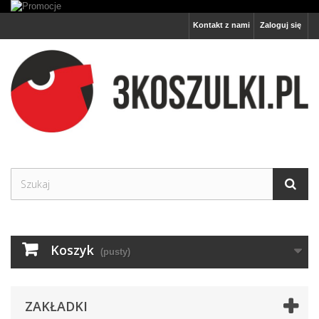
Kontakt z nami
Zaloguj się
Koszyk
(pusty)
ZAKŁADKI