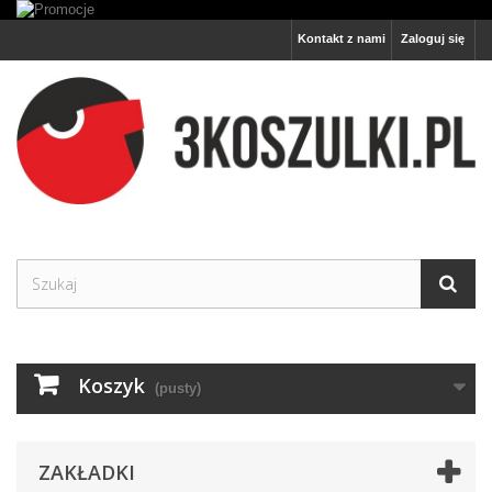
Kontakt z nami
Zaloguj się
Koszyk
(pusty)
ZAKŁADKI