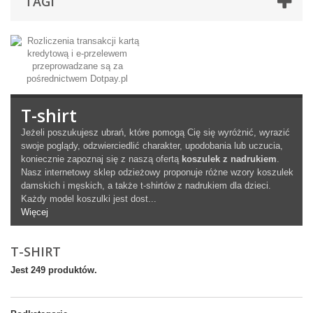
TAGI
T-shirt
Jeżeli poszukujesz ubrań, które pomogą Cię się wyróżnić, wyrazić
swoje poglądy, odzwierciedlić charakter, upodobania lub uczucia,
koniecznie zapoznaj się z naszą ofertą
koszulek z nadrukiem
.
Nasz internetowy sklep odzieżowy proponuje różne wzory koszulek
damskich i męskich, a także t-shirtów z nadrukiem dla dzieci.
Każdy model koszulki jest dost...
Więcej
T-SHIRT
Jest 249 produktów.