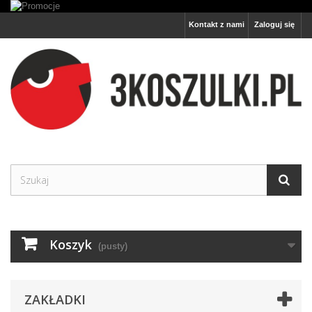
Kontakt z nami
Zaloguj się
Koszyk
(pusty)
ZAKŁADKI