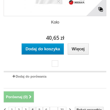
Koło
40,65 zł
Dodaj do koszyka
Więcej
Dodaj do porówania
Porównaj (
0
)
1
2
3
4
5
6
...
21
Pokaż wszystkie