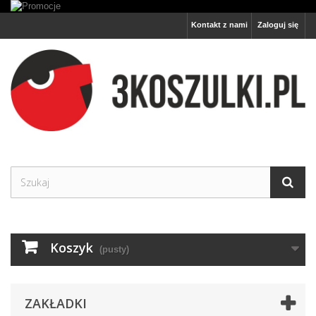
Kontakt z nami
Zaloguj się
Koszyk
(pusty)
ZAKŁADKI